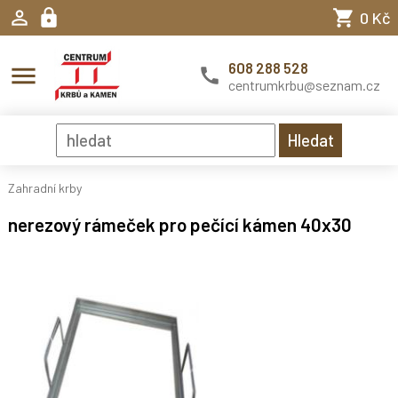
0 Kč
608 288 528
menu
centrumkrbu@seznam.cz
Zahradní krby
nerezový rámeček pro pečící kámen 40x30