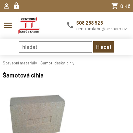
0 Kč
608 288 528
menu
centrumkrbu@seznam.cz
Stavební materiály
-
Šamot-desky, cihly
Šamotová cihla