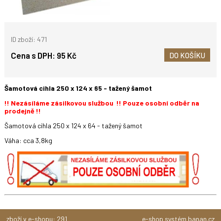
ID zboží: 471
Cena s DPH:
95 Kč
DO KOŠÍKU
Šamotová cihla 250 x 124 x 65 - tažený šamot
!! Nezásíláme zásilkovou službou !! Pouze osobní odběr na
prodejně !!
Šamotová cihla 250 x 124 x 64 - tažený šamot
Váha: cca 3,8kg
zboží v e-shopu: 291
e-shop
systém
banan.cz